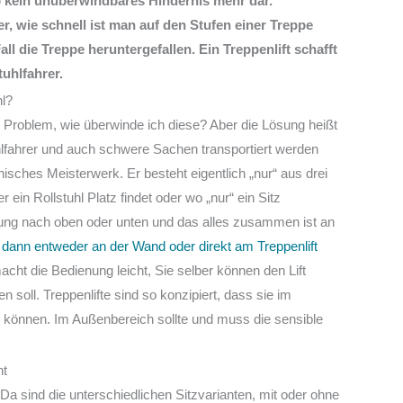
so kein unüberwindbares Hindernis mehr dar.
r, wie schnell ist man auf den Stufen einer Treppe
l die Treppe heruntergefallen. Ein Treppenlift schafft
tuhlfahrer.
hl?
in Problem, wie überwinde ich diese? Aber die Lösung heißt
uhlfahrer und auch schwere Sachen transportiert werden
isches Meisterwerk. Er besteht eigentlich „nur“ aus drei
 ein Rollstuhl Platz findet oder wo „nur“ ein Sitz
egung nach oben oder unten und das alles zusammen ist an
 dann entweder an der Wand oder direkt am Treppenlift
macht die Bedienung leicht, Sie selber können den Lift
n soll. Treppenlifte sind so konzipiert, dass sie im
können. Im Außenbereich sollte und muss die sensible
ht
 Da sind die unterschiedlichen Sitzvarianten, mit oder ohne