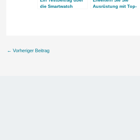
Ein Testbeitrag über
Erweitern Sie Sie
die Smartwatch
Ausrüstung mit Top-
Qualität
←
Vorheriger Beitrag