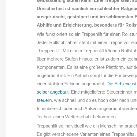
selbstständig laufen kann. Eine Treppe stellt 
Unsicherheit ist nämlich ein schlechter Ratgebe
ausgerutscht, gestolpert und im schlimmsten Fal
Abhilfe und Erleichterung, besonders für Rolls
Wie funktioniert so ein Treppenlift für einen Rollstu
Jeder Rollstuhlfahrer steht mit einer Treppe vor e
„Treppenlift“. Mit einem Treppenlift können Rollst
über mehrere Stufen hinaus, er ist zudem ein techn
Komponenten. Es ist eine größere Plattform, auf der
angebracht ist. Ein Antrieb sorgt für die Fortbew
einer stabilen Schiene angebracht.
Die Schiene ist
selber angebaut
. Eine mitgelieferte Steuereinheit 
steuern
, wie schnell und ob es hoch oder nach unte
Innenbereich oder auch Außen angebracht werden 
Technik einen Wetterschutz bekommen.
Treppenlift so individuell wie ein Mensch ihn brauc
Es gibt verschiedene Varianten eines Treppenlifts.