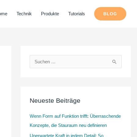
ome
Technik
Produkte
Tutorials
BLOG
S
u
c
h
Neueste Beiträge
e
n
Wenn Form auf Funktion trifft: Überraschende
n
Konzepte, die Stauraum neu definieren
a
Unerwartete Kraft in jedem Detail: So
c